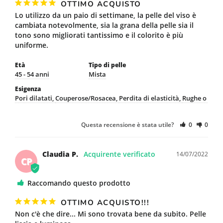
OTTIMO ACQUISTO
Lo utilizzo da un paio di settimane, la pelle del viso è 
cambiata notevolmente, sia la grana della pelle sia il 
tono sono migliorati tantissimo e il colorito è più 
uniforme.
Età
Tipo di pelle
45 - 54 anni
Mista
Esigenza
Pori dilatati
Couperose/Rosacea
Perdita di elasticità
Rughe o linee 
Questa recensione è stata utile?
0
0
Claudia P.
14/07/2022
CP
Raccomando questo prodotto
OTTIMO ACQUISTO!!!
Non c'è che dire... Mi sono trovata bene da subito. Pelle 