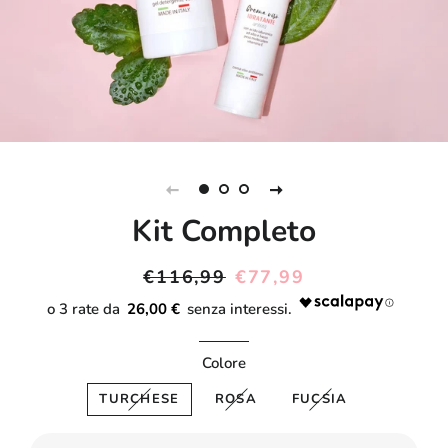
Kit Completo
Prezzo
Prezzo
€116,99
€77,99
di
scontato
26,00 €
listino
Colore
TURCHESE
ROSA
FUCSIA